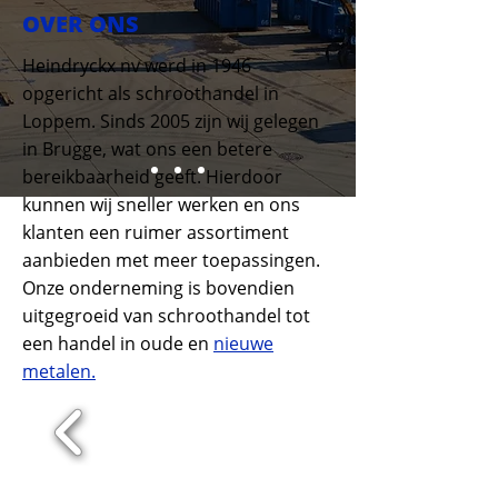
OVER ONS
Heindryckx nv werd in 1946
opgericht als schroothandel in
Loppem. Sinds 2005 zijn wij gelegen
in Brugge, wat ons een betere
bereikbaarheid geeft. Hierdoor
kunnen wij sneller werken en ons
klanten een ruimer assortiment
aanbieden met meer toepassingen.
Onze onderneming is bovendien
uitgegroeid van schroothandel tot
een handel in oude en
nieuwe
metalen.