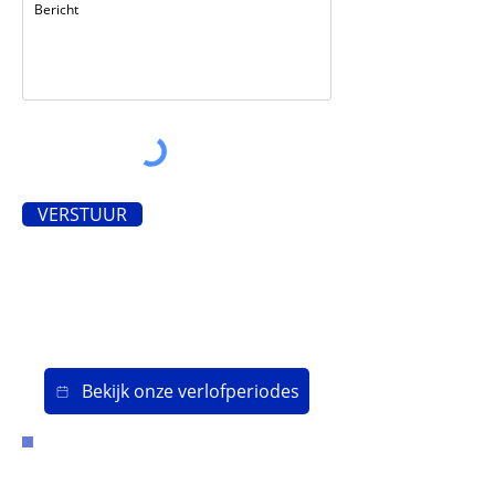
VERSTUUR
Bekijk onze verlofperiodes
HEEFT U OUD IJZER