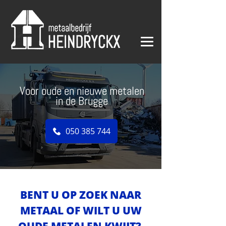
Voor oude en nieuwe metalen
in de Brugge
050 385 744
BENT U OP ZOEK NAAR
METAAL OF WILT U UW